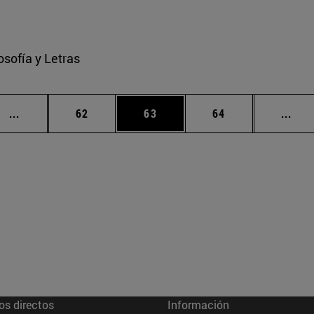
osofía y Letras
Páginas intermedias Use TAB para desplazarse.
Página
Página
Página
Pági
...
62
63
64
...
os directos
Información