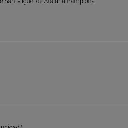
 de San Miguel de Aralar a Pamplona
tunidad?.