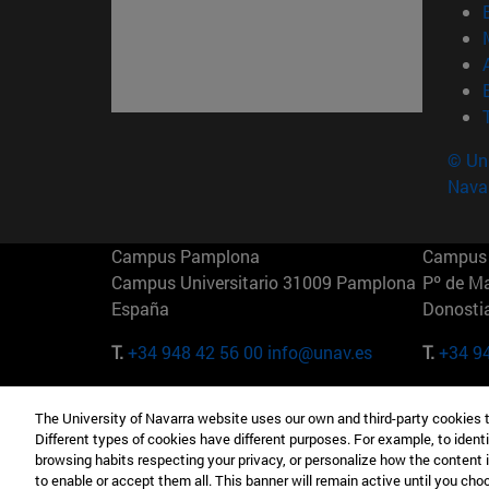
© Uni
Nava
Campus Pamplona
Campus 
Campus Universitario 31009 Pamplona
Pº de M
España
Donosti
T.
+34 948 42 56 00
info@unav.es
T.
+34 9
Campus Madrid (IESE)
Campus 
The University of Navarra website uses our own and third-party cookies 
Camino del Cerro Águila 3 28023
165 W 5
Different types of cookies have different purposes. For example, to identi
Madrid España
EE.UU
browsing habits respecting your privacy, or personalize how the content 
to enable or accept them all. This banner will remain active until you ch