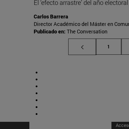
El ‘efecto arrastre’ del año elector
Carlos Barrera
Director Académico del Máster en Comuni
Publicado en:
The Conversation
Página
1
Acces