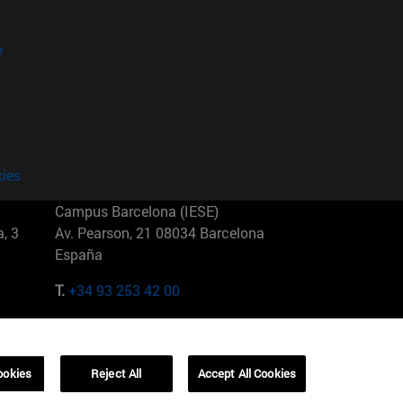
?
kies
Campus Barcelona (IESE)
, 3
Av. Pearson, 21 08034 Barcelona
España
T.
+34 93 253 42 00
Campus Sao Paulo (IESE)
5
Rua Martiniano de Carvalho, 573
01321001 Bela Vista Brasil
ookies
Reject All
Accept All Cookies