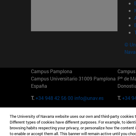
© Uni
Nava
Campus Pamplona
Campus 
Campus Universitario 31009 Pamplona
Pº de M
España
Donosti
T.
+34 948 42 56 00
info@unav.es
T.
+34 9
Campus Madrid (IESE)
Campus 
The University of Navarra website uses our own and third-party cookies 
Camino del Cerro Águila 3 28023
165 W 5
Different types of cookies have different purposes. For example, to identi
Madrid España
EE.UU
browsing habits respecting your privacy, or personalize how the content 
to enable or accept them all. This banner will remain active until you ch