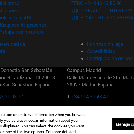
(abre en nueva ventana)
Biblioteca
TFNO +34 948 42 56 00
(abre en nueva ventana)
Mi correo
¿QUÉ GRADO TE INTERESA?
(abre en nueva ventana)
Aula virtual ADI
¿QUÉ MÁSTER TE INTERESA
(abre en nueva ventana)
Búsqueda de personas
(abre en nueva ventana)
Trabaja con nosotros
versidad de
Información legal
rra
Accesibilidad
Configuración de coo
Donostia-San Sebastián
Campus Madrid
anuel Lardizabal 13 20018
Calle Marquesado de Sta. Marta
a-San Sebastián España
28027 Madrid España
43 21 98 77
T.
+34 914 51 43 41
Nueva York (IESE)
Campus Munich (IESE)
to store and retrieve information when you browse.
7th St 10019-2201 Nueva York
Maria-Theresia-Straße 15 8167
fy you as a user, obtain information about your
Múnich Alemania
Manage c
is displayed. You can select the cookies you want
oose one of the two options. For more detailed