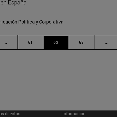
al en España
cación Política y Corporativa
Páginas intermedias Use TAB para desplazarse.
Página
Página
Página
Pági
...
61
62
63
...
os directos
Información