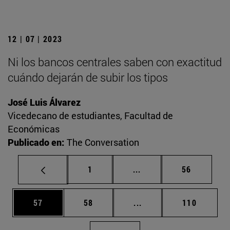
12 | 07 | 2023
Ni los bancos centrales saben con exactitud
cuándo dejarán de subir los tipos
José Luis Álvarez
Vicedecano de estudiantes, Facultad de
Económicas
Publicado en:
The Conversation
Página
Páginas intermedias Us
Página
1
...
56
Página
Página
Páginas intermedias U
Página
57
58
...
110