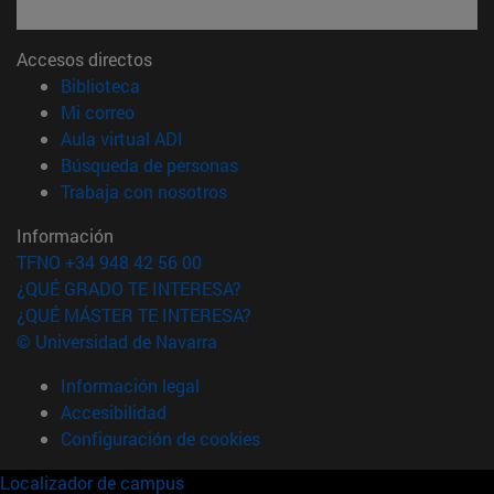
Accesos directos
(abre en nueva ventana)
Biblioteca
(abre en nueva ventana)
Mi correo
(abre en nueva ventana)
Aula virtual ADI
(abre en nueva ventana)
Búsqueda de personas
(abre en nueva ventana)
Trabaja con nosotros
Información
TFNO +34 948 42 56 00
¿QUÉ GRADO TE INTERESA?
¿QUÉ MÁSTER TE INTERESA?
© Universidad de Navarra
Información legal
Accesibilidad
Configuración de cookies
Localizador de campus