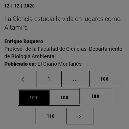
12 | 12 | 2020
La Ciencia estudia la vida en lugares como
Altamira
Enrique Baquero
Profesor de la Facultad de Ciencias. Departamento
de Biología Ambiental
Publicado en:
El Diario Montañés
Página
Páginas intermedias Us
Página
1
...
106
Página
109
Página
Página
107
108
Página
110