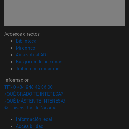
Accesos directos
(abre en nueva ventana)
Biblioteca
(abre en nueva ventana)
Mi correo
(abre en nueva ventana)
Aula virtual ADI
(abre en nueva ventana)
Búsqueda de personas
(abre en nueva ventana)
Trabaja con nosotros
Información
TFNO +34 948 42 56 00
¿QUÉ GRADO TE INTERESA?
¿QUÉ MÁSTER TE INTERESA?
© Universidad de Navarra
Información legal
Accesibilidad