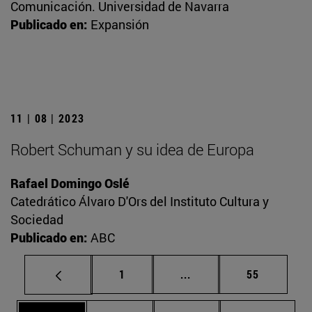
Comunicación. Universidad de Navarra
Publicado en:
Expansión
11 | 08 | 2023
Robert Schuman y su idea de Europa
Rafael Domingo Oslé
Catedrático Álvaro D'Ors del Instituto Cultura y
Sociedad
Publicado en:
ABC
Página
Páginas intermedias Us
Página
1
...
55