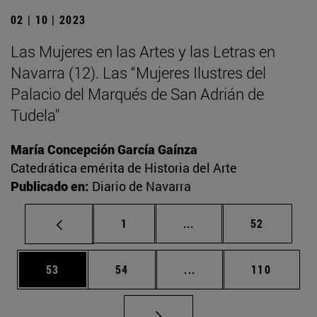
02 | 10 | 2023
Las Mujeres en las Artes y las Letras en
Navarra (12). Las “Mujeres Ilustres del
Palacio del Marqués de San Adrián de
Tudela"
María Concepción García Gaínza
Catedrática emérita de Historia del Arte
Publicado en:
Diario de Navarra
Página
Páginas intermedias Us
Página
1
...
52
Página
Página
Páginas intermedias U
Página
53
54
...
110