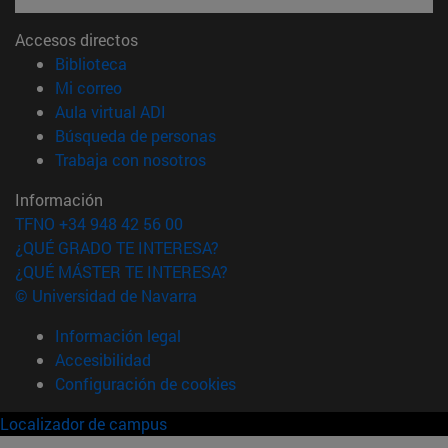
Accesos directos
(abre en nueva ventana)
Biblioteca
(abre en nueva ventana)
Mi correo
(abre en nueva ventana)
Aula virtual ADI
(abre en nueva ventana)
Búsqueda de personas
(abre en nueva ventana)
Trabaja con nosotros
Información
TFNO +34 948 42 56 00
¿QUÉ GRADO TE INTERESA?
¿QUÉ MÁSTER TE INTERESA?
© Universidad de Navarra
Información legal
Accesibilidad
Configuración de cookies
Localizador de campus