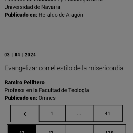
Universidad de Navarra
Publicado en:
Heraldo de Aragón
03 | 04 | 2024
Evangelizar con el estilo de la misericordia
Ramiro Pellitero
Profesor en la Facultad de Teología
Publicado en:
Omnes
Página
Páginas intermedias Us
Página
1
...
41
Página
Página
Páginas intermedias U
Página
42
43
...
110