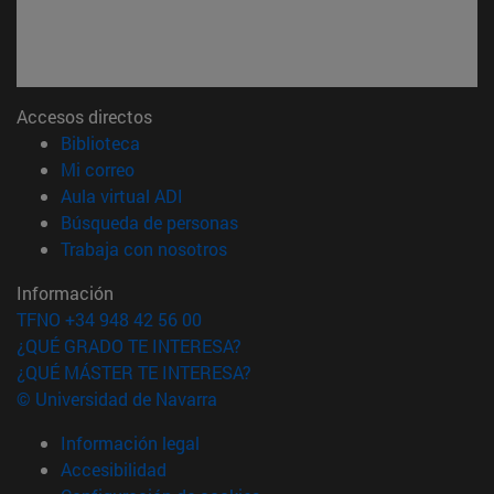
Accesos directos
(abre en nueva ventana)
Biblioteca
(abre en nueva ventana)
Mi correo
(abre en nueva ventana)
Aula virtual ADI
(abre en nueva ventana)
Búsqueda de personas
(abre en nueva ventana)
Trabaja con nosotros
Información
TFNO +34 948 42 56 00
¿QUÉ GRADO TE INTERESA?
¿QUÉ MÁSTER TE INTERESA?
© Universidad de Navarra
Información legal
Accesibilidad