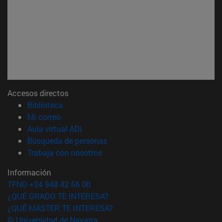
Accesos directos
(abre en nueva ventana)
Biblioteca
(abre en nueva ventana)
Mi correo
(abre en nueva ventana)
Aula virtual ADI
(abre en nueva ventana)
Búsqueda de personas
(abre en nueva ventana)
Trabaja con nosotros
Información
TFNO +34 948 42 56 00
¿QUÉ GRADO TE INTERESA?
¿QUÉ MÁSTER TE INTERESA?
© Universidad de Navarra