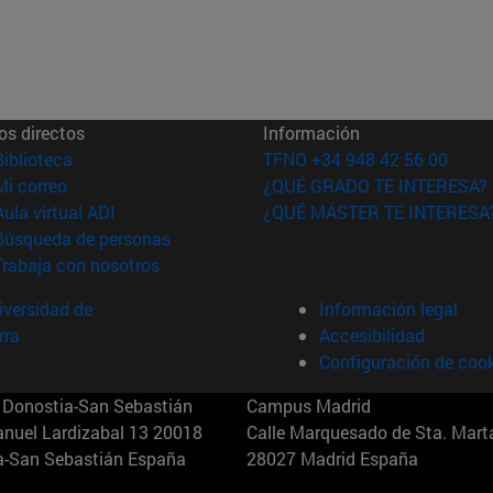
os directos
Información
(abre en nueva ventana)
Biblioteca
TFNO +34 948 42 56 00
(abre en nueva ventana)
Mi correo
¿QUÉ GRADO TE INTERESA?
(abre en nueva ventana)
Aula virtual ADI
¿QUÉ MÁSTER TE INTERESA
(abre en nueva ventana)
Búsqueda de personas
(abre en nueva ventana)
Trabaja con nosotros
versidad de
Información legal
rra
Accesibilidad
Configuración de coo
Donostia-San Sebastián
Campus Madrid
anuel Lardizabal 13 20018
Calle Marquesado de Sta. Marta
a-San Sebastián España
28027 Madrid España