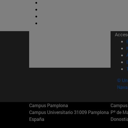
Acces
© Uni
Nava
Campus Pamplona
Campus 
Campus Universitario 31009 Pamplona
Pº de M
España
Donosti