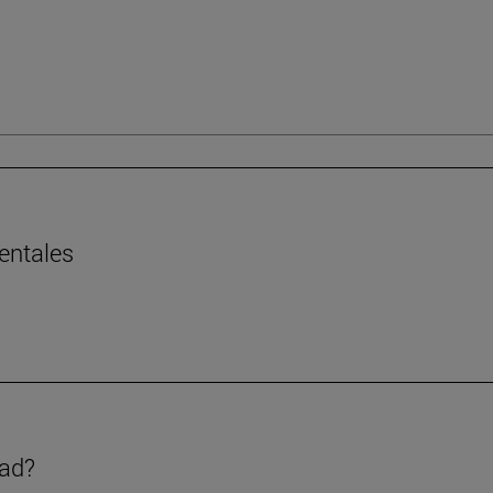
entales
dad?