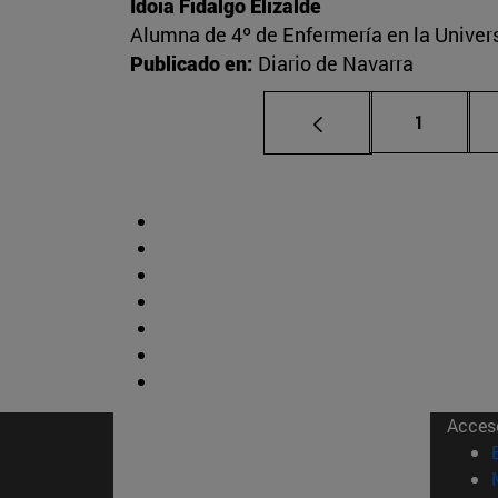
Idoia Fidalgo Elizalde
Alumna de 4º de Enfermería en la Univer
Publicado en:
Diario de Navarra
Página
1
Acces