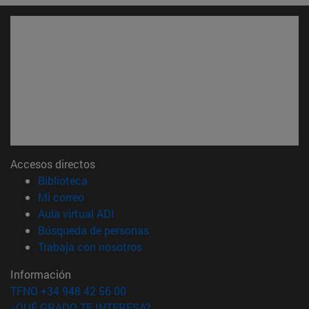
Accesos directos
(abre en nueva ventana)
Biblioteca
(abre en nueva ventana)
Mi correo
(abre en nueva ventana)
Aula virtual ADI
(abre en nueva ventana)
Búsqueda de personas
(abre en nueva ventana)
Trabaja con nosotros
Información
TFNO +34 948 42 56 00
¿QUÉ GRADO TE INTERESA?