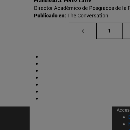
Francisco J. Pérez Latre
Director Académico de Posgrados de la 
Publicado en:
The Conversation
Página
1
Acces