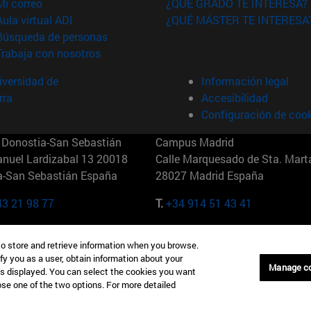
(abre en nueva ventana)
Mi correo
¿QUÉ GRADO TE INTERESA?
(abre en nueva ventana)
Aula virtual ADI
¿QUÉ MÁSTER TE INTERESA
(abre en nueva ventana)
Búsqueda de personas
(abre en nueva ventana)
Trabaja con nosotros
versidad de
Información legal
rra
Accesibilidad
Configuración de coo
Donostia-San Sebastián
Campus Madrid
anuel Lardizabal 13 20018
Calle Marquesado de Sta. Marta
a-San Sebastián España
28027 Madrid España
43 21 98 77
T.
+34 914 51 43 41
Nueva York (IESE)
Campus Munich (IESE)
to store and retrieve information when you browse.
7th St 10019-2201 Nueva York
Maria-Theresia-Straße 15 8167
fy you as a user, obtain information about your
Múnich Alemania
Manage c
is displayed. You can select the cookies you want
oose one of the two options. For more detailed
6 346 8850
T.
+49 89 24209790