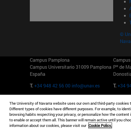
© Uni
Nava
Campus Pamplona
Campus 
Campus Universitario 31009 Pamplona
Pº de M
España
Donosti
T.
+34 948 42 56 00
info@unav.es
T.
+34 9
Campus Madrid (IESE)
Campus 
The University of Navarra website uses our own and third-party cookies 
Camino del Cerro Águila 3 28023
165 W 5
Different types of cookies have different purposes. For example, to identi
Madrid España
EE.UU
browsing habits respecting your privacy, or personalize how the content 
to enable or accept them all. This banner will remain active until you ch
T.
+34 912 11 30 00
T.
+1 64
information about our cookies, please visit our
Cookie Policy.