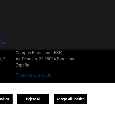
?
kies
Campus Barcelona (IESE)
, 3
Av. Pearson, 21 08034 Barcelona
España
T.
+34 93 253 42 00
Campus Sao Paulo (IESE)
5
Rua Martiniano de Carvalho, 573
01321001 Bela Vista Brasil
ookies
Reject All
Accept All Cookies
T.
+55 11 3177-8300