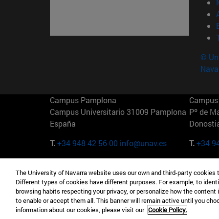
© Uni
Nava
Campus Pamplona
Campus 
Campus Universitario 31009 Pamplona
Pº de M
España
Donosti
T.
+34 948 42 56 00
info@unav.es
T.
+34 9
Campus Madrid (IESE)
Campus 
The University of Navarra website uses our own and third-party cookies 
Camino del Cerro Águila 3 28023
165 W 5
Different types of cookies have different purposes. For example, to identi
Madrid España
EE.UU
browsing habits respecting your privacy, or personalize how the content 
to enable or accept them all. This banner will remain active until you ch
T.
+34 912 11 30 00
T.
+1 64
information about our cookies, please visit our
Cookie Policy.