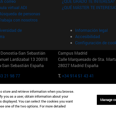
(abre en nueva ventana)
Mi correo
¿QUÉ GRADO TE INTERESA?
(abre en nueva ventana)
Aula virtual ADI
¿QUÉ MÁSTER TE INTERESA
(abre en nueva ventana)
Búsqueda de personas
(abre en nueva ventana)
Trabaja con nosotros
versidad de
Información legal
rra
Accesibilidad
Configuración de coo
Donostia-San Sebastián
Campus Madrid
anuel Lardizabal 13 20018
Calle Marquesado de Sta. Marta
a-San Sebastián España
28027 Madrid España
43 21 98 77
T.
+34 914 51 43 41
Nueva York (IESE)
Campus Munich (IESE)
to store and retrieve information when you browse.
7th St 10019-2201 Nueva York
Maria-Theresia-Straße 15 8167
fy you as a user, obtain information about your
Múnich Alemania
Manage c
is displayed. You can select the cookies you want
oose one of the two options. For more detailed
6 346 8850
T.
+49 89 24209790