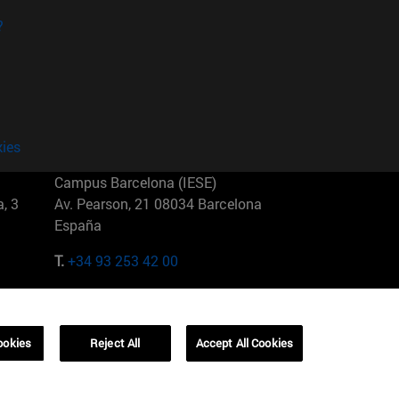
?
kies
Campus Barcelona (IESE)
, 3
Av. Pearson, 21 08034 Barcelona
España
T.
+34 93 253 42 00
Campus Sao Paulo (IESE)
5
Rua Martiniano de Carvalho, 573
01321001 Bela Vista Brasil
ookies
Reject All
Accept All Cookies
T.
+55 11 3177-8300