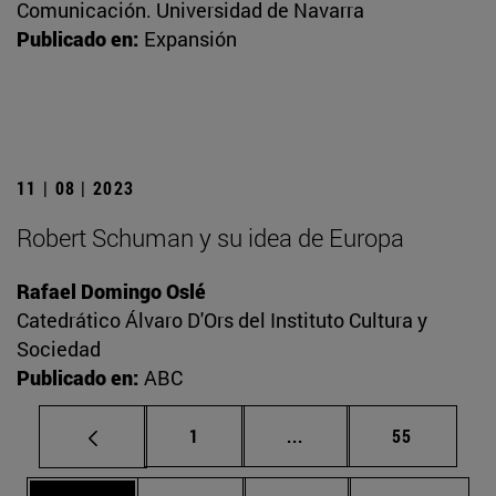
Comunicación. Universidad de Navarra
Publicado en:
Expansión
11 | 08 | 2023
Robert Schuman y su idea de Europa
Rafael Domingo Oslé
Catedrático Álvaro D'Ors del Instituto Cultura y
Sociedad
Publicado en:
ABC
Página
Páginas intermedias Us
Página
1
...
55