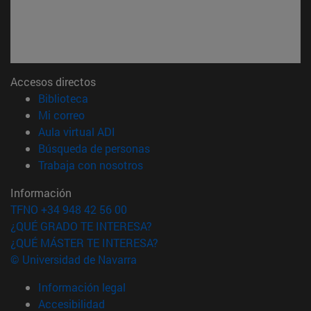
Accesos directos
(abre en nueva ventana)
Biblioteca
(abre en nueva ventana)
Mi correo
(abre en nueva ventana)
Aula virtual ADI
(abre en nueva ventana)
Búsqueda de personas
(abre en nueva ventana)
Trabaja con nosotros
Información
TFNO +34 948 42 56 00
¿QUÉ GRADO TE INTERESA?
¿QUÉ MÁSTER TE INTERESA?
© Universidad de Navarra
Información legal
Accesibilidad