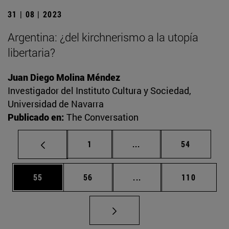
31 | 08 | 2023
Argentina: ¿del kirchnerismo a la utopía
libertaria?
Juan Diego Molina Méndez
Investigador del Instituto Cultura y Sociedad,
Universidad de Navarra
Publicado en:
The Conversation
Página
Páginas intermedias Us
Página
1
...
54
Página
Página
Páginas intermedias U
Página
55
56
...
110