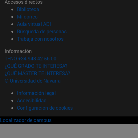
Accesos directos
(abre en nueva ventana)
Biblioteca
(abre en nueva ventana)
Mi correo
(abre en nueva ventana)
Aula virtual ADI
(abre en nueva ventana)
Búsqueda de personas
(abre en nueva ventana)
Trabaja con nosotros
Información
TFNO +34 948 42 56 00
¿QUÉ GRADO TE INTERESA?
¿QUÉ MÁSTER TE INTERESA?
© Universidad de Navarra
Información legal
Accesibilidad
Configuración de cookies
Localizador de campus