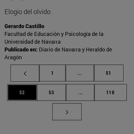
Elogio del olvido
Gerardo Castillo
Facultad de Educación y Psicología de la
Universidad de Navarra
Publicado en:
Diario de Navarra y Heraldo de
Aragón
Página
Páginas intermedias Us
Página
1
...
51
Página
Página
Páginas intermedias U
Página
52
53
...
110