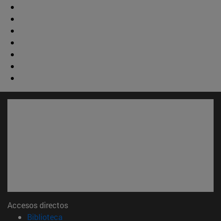
Accesos directos
(abre en nueva ventana)
Biblioteca