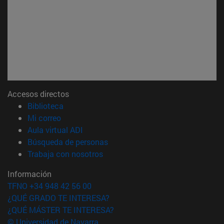
Accesos directos
(abre en nueva ventana)
Biblioteca
(abre en nueva ventana)
Mi correo
(abre en nueva ventana)
Aula virtual ADI
(abre en nueva ventana)
Búsqueda de personas
(abre en nueva ventana)
Trabaja con nosotros
Información
TFNO +34 948 42 56 00
¿QUÉ GRADO TE INTERESA?
¿QUÉ MÁSTER TE INTERESA?
© Universidad de Navarra