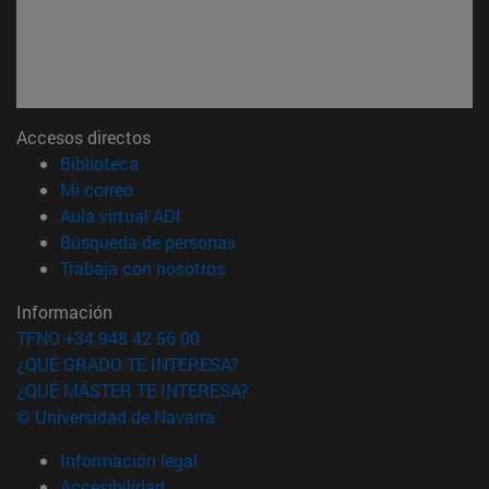
Accesos directos
(abre en nueva ventana)
Biblioteca
(abre en nueva ventana)
Mi correo
(abre en nueva ventana)
Aula virtual ADI
(abre en nueva ventana)
Búsqueda de personas
(abre en nueva ventana)
Trabaja con nosotros
Información
TFNO +34 948 42 56 00
¿QUÉ GRADO TE INTERESA?
¿QUÉ MÁSTER TE INTERESA?
© Universidad de Navarra
Información legal
Accesibilidad