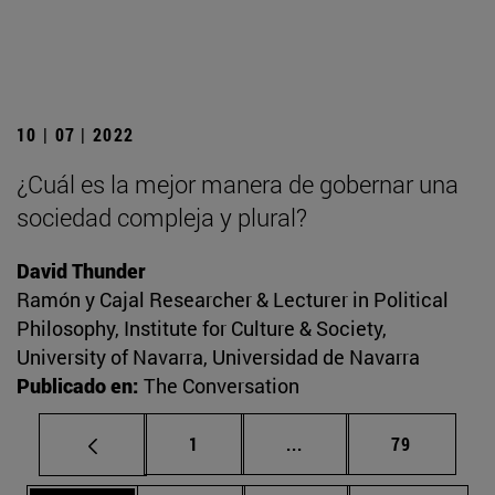
10 | 07 | 2022
¿Cuál es la mejor manera de gobernar una
sociedad compleja y plural?
David Thunder
Ramón y Cajal Researcher & Lecturer in Political
Philosophy, Institute for Culture & Society,
University of Navarra, Universidad de Navarra
Publicado en:
The Conversation
Página
Páginas intermedias Us
Página
1
...
79