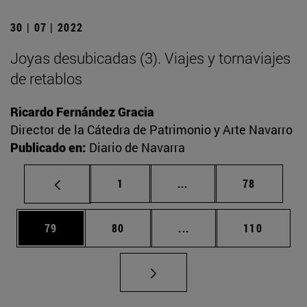
30 | 07 | 2022
Joyas desubicadas (3). Viajes y tornaviajes
de retablos
Ricardo Fernández Gracia
Director de la Cátedra de Patrimonio y Arte Navarro
Publicado en:
Diario de Navarra
Página
Páginas intermedias Us
Página
1
...
78
Página
Página
Páginas intermedias U
Página
79
80
...
110