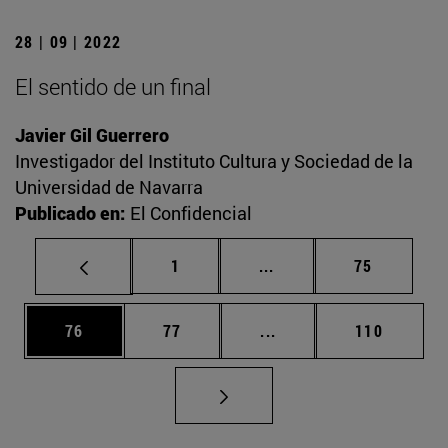
28 | 09 | 2022
El sentido de un final
Javier Gil Guerrero
Investigador del Instituto Cultura y Sociedad de la
Universidad de Navarra
Publicado en:
El Confidencial
Página
Páginas intermedias Us
Página
1
...
75
Página
Página
Páginas intermedias U
Página
76
77
...
110