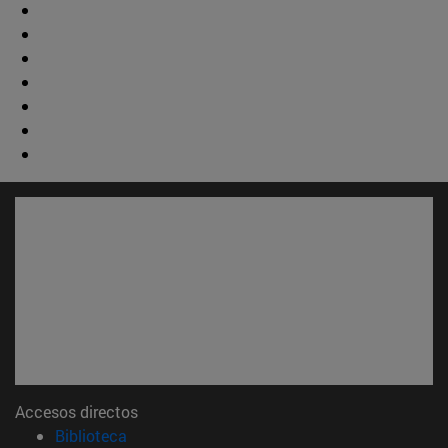
Accesos directos
(abre en nueva ventana)
Biblioteca