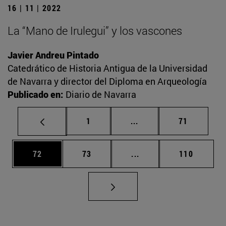
16 | 11 | 2022
La “Mano de Irulegui” y los vascones
Javier Andreu Pintado
Catedrático de Historia Antigua de la Universidad
de Navarra y director del Diploma en Arqueología
Publicado en:
Diario de Navarra
Página
Páginas intermedias Us
Página
1
...
71
Página
Página
Páginas intermedias U
Página
72
73
...
110