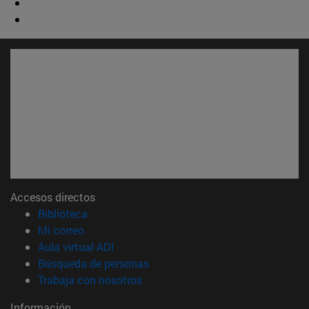
Accesos directos
(abre en nueva ventana)
Biblioteca
(abre en nueva ventana)
Mi correo
(abre en nueva ventana)
Aula virtual ADI
(abre en nueva ventana)
Búsqueda de personas
(abre en nueva ventana)
Trabaja con nosotros
Información