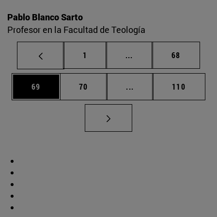
Pablo Blanco Sarto
Profesor en la Facultad de Teología
Página
Páginas intermedias Us
Página
1
...
68
Página
Página
Páginas intermedias U
Página
69
70
...
110