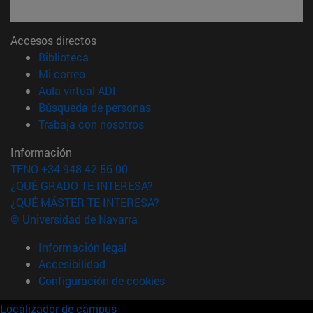
Accesos directos
(abre en nueva ventana)
Biblioteca
(abre en nueva ventana)
Mi correo
(abre en nueva ventana)
Aula virtual ADI
(abre en nueva ventana)
Búsqueda de personas
(abre en nueva ventana)
Trabaja con nosotros
Información
TFNO +34 948 42 56 00
¿QUÉ GRADO TE INTERESA?
¿QUÉ MÁSTER TE INTERESA?
© Universidad de Navarra
Información legal
Accesibilidad
Configuración de cookies
Localizador de campus