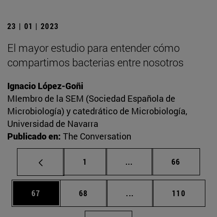
23 | 01 | 2023
El mayor estudio para entender cómo
compartimos bacterias entre nosotros
Ignacio López-Goñi
MIembro de la SEM (Sociedad Española de
Microbiología) y catedrático de Microbiología,
Universidad de Navarra
Publicado en:
The Conversation
Página
Páginas intermedias Us
Página
1
...
66
Página
Página
Páginas intermedias U
Página
67
68
...
110