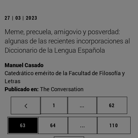
27 | 03 | 2023
Meme, precuela, amigovio y posverdad:
algunas de las recientes incorporaciones al
Diccionario de la Lengua Española
Manuel Casado
Catedrático emérito de la Facultad de Filosofía y
Letras
Publicado en:
The Conversation
Página
Páginas intermedias Us
Página
1
...
62
Página
Página
Páginas intermedias U
Página
63
64
...
110