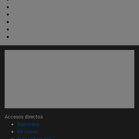
Accesos directos
(abre en nueva ventana)
Biblioteca
(abre en nueva ventana)
Mi correo
(abre en nueva ventana)
Aula virtual ADI