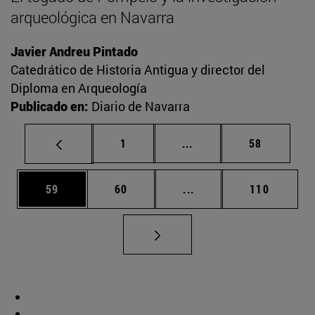
arqueológica en Navarra
Javier Andreu Pintado
Catedrático de Historia Antigua y director del
Diploma en Arqueología
Publicado en:
Diario de Navarra
Página
Páginas intermedias Us
Página
1
...
58
Página
Página
Páginas intermedias U
Página
59
60
...
110