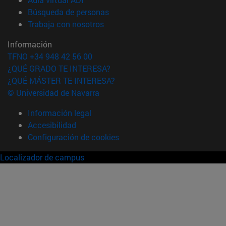
(abre en nueva ventana)
Búsqueda de personas
(abre en nueva ventana)
Trabaja con nosotros
Información
TFNO +34 948 42 56 00
¿QUÉ GRADO TE INTERESA?
¿QUÉ MÁSTER TE INTERESA?
© Universidad de Navarra
Información legal
Accesibilidad
Configuración de cookies
Localizador de campus