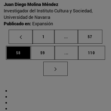
Juan Diego Molina Méndez
Investigador del Instituto Cultura y Sociedad,
Universidad de Navarra
Publicado en:
Expansión
Página
Páginas intermedias Us
Página
1
...
57
Página
Página
Páginas intermedias U
Página
58
59
...
110