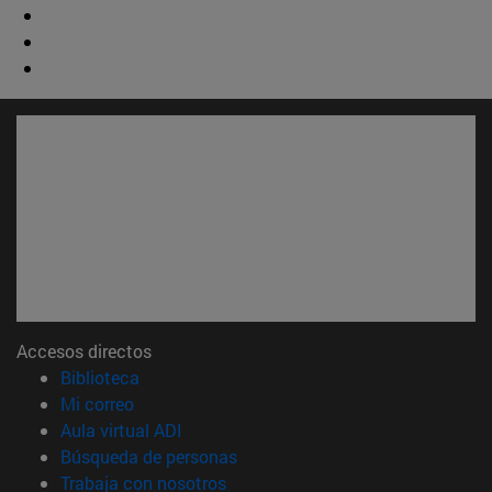
Accesos directos
(abre en nueva ventana)
Biblioteca
(abre en nueva ventana)
Mi correo
(abre en nueva ventana)
Aula virtual ADI
(abre en nueva ventana)
Búsqueda de personas
(abre en nueva ventana)
Trabaja con nosotros