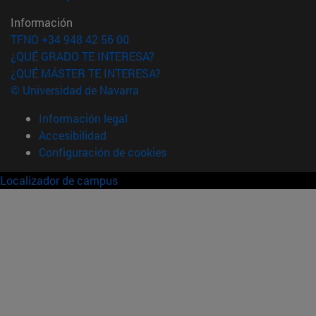
Información
TFNO +34 948 42 56 00
¿QUÉ GRADO TE INTERESA?
¿QUÉ MÁSTER TE INTERESA?
© Universidad de Navarra
Información legal
Accesibilidad
Configuración de cookies
Localizador de campus