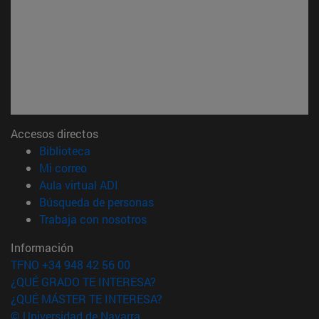
Accesos directos
(abre en nueva ventana)
Biblioteca
(abre en nueva ventana)
Mi correo
(abre en nueva ventana)
Aula virtual ADI
(abre en nueva ventana)
Búsqueda de personas
(abre en nueva ventana)
Trabaja con nosotros
Información
TFNO +34 948 42 56 00
¿QUÉ GRADO TE INTERESA?
¿QUÉ MÁSTER TE INTERESA?
© Universidad de Navarra