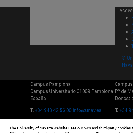
Acces
© Uni
Nava
Campus Pamplona
Campus 
Campus Universitario 31009 Pamplona
Pº de M
España
Donosti
T.
+34 948 42 56 00
info@unav.es
T.
+34 9
Campus Madrid (IESE)
Campus 
The University of Navarra website uses our own and third-party cookies 
Camino del Cerro Águila 3 28023
165 W 5