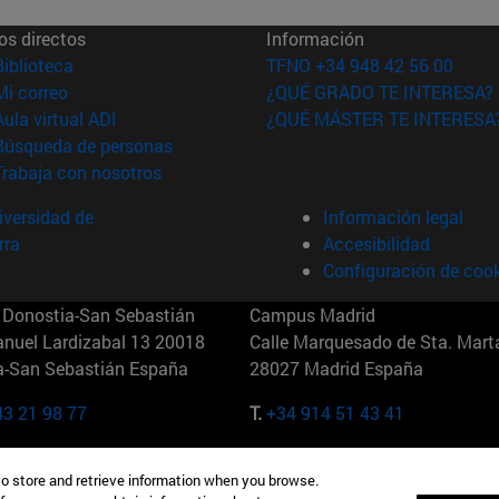
os directos
Información
(abre en nueva ventana)
Biblioteca
TFNO +34 948 42 56 00
(abre en nueva ventana)
Mi correo
¿QUÉ GRADO TE INTERESA?
(abre en nueva ventana)
Aula virtual ADI
¿QUÉ MÁSTER TE INTERESA
(abre en nueva ventana)
Búsqueda de personas
(abre en nueva ventana)
Trabaja con nosotros
versidad de
Información legal
rra
Accesibilidad
Configuración de coo
Donostia-San Sebastián
Campus Madrid
anuel Lardizabal 13 20018
Calle Marquesado de Sta. Marta
a-San Sebastián España
28027 Madrid España
43 21 98 77
T.
+34 914 51 43 41
Nueva York (IESE)
Campus Munich (IESE)
to store and retrieve information when you browse.
7th St 10019-2201 Nueva York
Maria-Theresia-Straße 15 8167