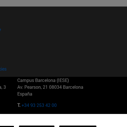
?
kies
Campus Barcelona (IESE)
, 3
Av. Pearson, 21 08034 Barcelona
España
T.
+34 93 253 42 00
Campus Sao Paulo (IESE)
5
Rua Martiniano de Carvalho, 573