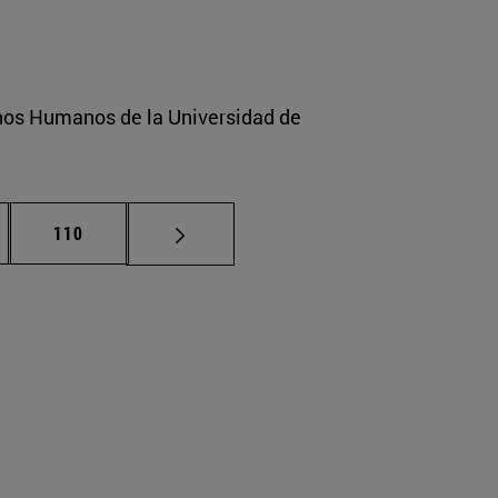
hos Humanos de la Universidad de
nas intermedias Use TAB para desplazarse.
Página
110