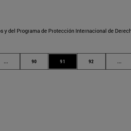
s y del Programa de Protección Internacional de Derec
Páginas intermedias Use TAB para desplazarse.
Página
Página
Página
Pági
...
90
91
92
...