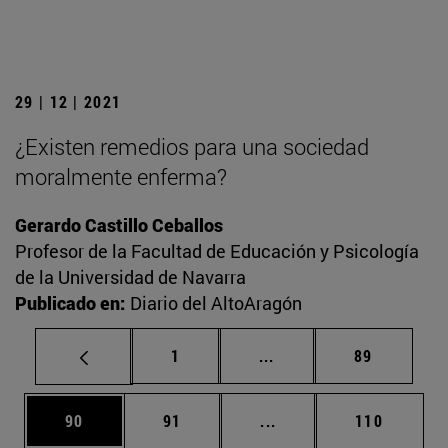
29 | 12 | 2021
¿Existen remedios para una sociedad
moralmente enferma?
Gerardo Castillo Ceballos
Profesor de la Facultad de Educación y Psicología
de la Universidad de Navarra
Publicado en:
Diario del AltoAragón
Página
Páginas intermedias Us
Página
1
...
89
Página
Página
Páginas intermedias U
Página
90
91
...
110