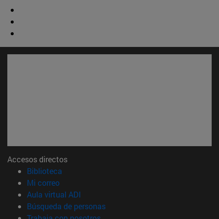
Accesos directos
(abre en nueva ventana)
Biblioteca
(abre en nueva ventana)
Mi correo
(abre en nueva ventana)
Aula virtual ADI
(abre en nueva ventana)
Búsqueda de personas
(abre en nueva ventana)
Trabaja con nosotros