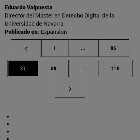
Eduardo Valpuesta
Director del Máster en Derecho Digital de la
Universidad de Navarra
Publicado en:
Expansión
Página
Páginas intermedias Us
Página
1
...
86
Página
Página
Páginas intermedias U
Página
87
88
...
110