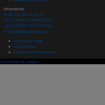
Información
TFNO +34 948 42 56 00
¿QUÉ GRADO TE INTERESA?
¿QUÉ MÁSTER TE INTERESA?
© Universidad de Navarra
Información legal
Accesibilidad
Configuración de cookies
Localizador de campus