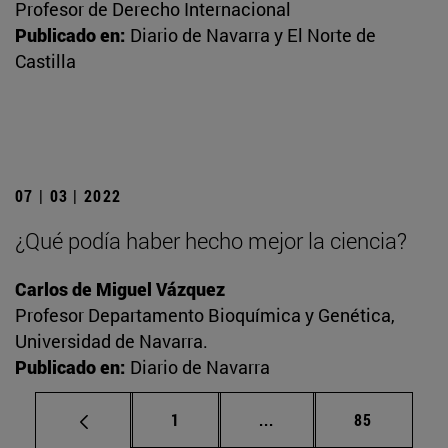
Profesor de Derecho Internacional
Publicado en:
Diario de Navarra y El Norte de
Castilla
07 | 03 | 2022
¿Qué podía haber hecho mejor la ciencia?
Carlos de Miguel Vázquez
Profesor Departamento Bioquímica y Genética,
Universidad de Navarra.
Publicado en:
Diario de Navarra
Página
Páginas intermedias Us
Página
1
...
85