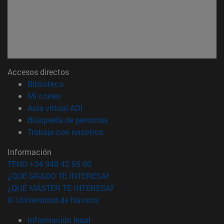
Accesos directos
(abre en nueva ventana)
Biblioteca
(abre en nueva ventana)
Mi correo
(abre en nueva ventana)
Aula virtual ADI
(abre en nueva ventana)
Búsqueda de personas
(abre en nueva ventana)
Trabaja con nosotros
Información
TFNO +34 948 42 56 00
¿QUÉ GRADO TE INTERESA?
¿QUÉ MÁSTER TE INTERESA?
© Universidad de Navarra
Información legal