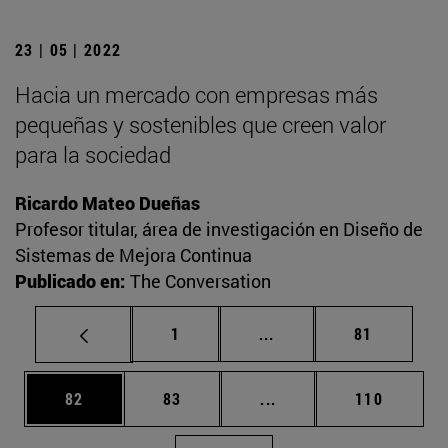
23 | 05 | 2022
Hacia un mercado con empresas más
pequeñas y sostenibles que creen valor
para la sociedad
Ricardo Mateo Dueñas
Profesor titular, área de investigación en Diseño de
Sistemas de Mejora Continua
Publicado en:
The Conversation
Página
Páginas intermedias Us
Página
1
...
81
Página
Página
Páginas intermedias U
Página
82
83
...
110