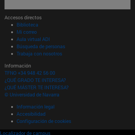
Accesos directos
(abre en nueva ventana)
Biblioteca
(abre en nueva ventana)
Mi correo
(abre en nueva ventana)
Aula virtual ADI
(abre en nueva ventana)
Búsqueda de personas
(abre en nueva ventana)
Trabaja con nosotros
Información
TFNO +34 948 42 56 00
¿QUÉ GRADO TE INTERESA?
¿QUÉ MÁSTER TE INTERESA?
© Universidad de Navarra
Información legal
Accesibilidad
Configuración de cookies
Localizador de campus