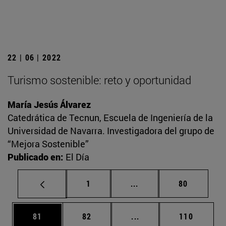
22 | 06 | 2022
Turismo sostenible: reto y oportunidad
María Jesús Álvarez
Catedrática de Tecnun, Escuela de Ingeniería de la
Universidad de Navarra. Investigadora del grupo de
“Mejora Sostenible”
Publicado en:
El Día
Página
Páginas intermedias Us
Página
1
...
80
Página
Página
Páginas intermedias U
Página
81
82
...
110