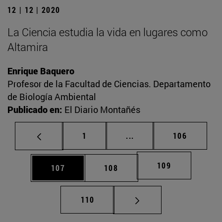
12 | 12 | 2020
La Ciencia estudia la vida en lugares como
Altamira
Enrique Baquero
Profesor de la Facultad de Ciencias. Departamento
de Biología Ambiental
Publicado en:
El Diario Montañés
Página
Páginas intermedias Us
Página
1
...
106
Página
109
Página
Página
107
108
Página
110