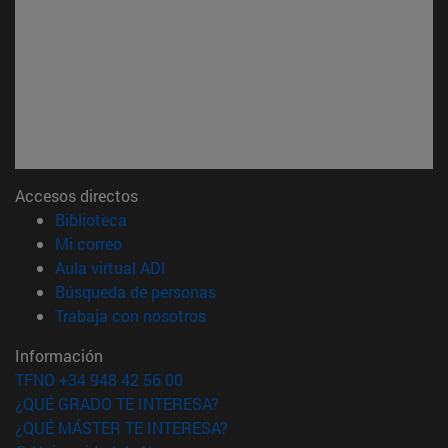
Accesos directos
(abre en nueva ventana)
Biblioteca
(abre en nueva ventana)
Mi correo
(abre en nueva ventana)
Aula virtual ADI
(abre en nueva ventana)
Búsqueda de personas
(abre en nueva ventana)
Trabaja con nosotros
Información
TFNO +34 948 42 56 00
¿QUÉ GRADO TE INTERESA?
¿QUÉ MÁSTER TE INTERESA?