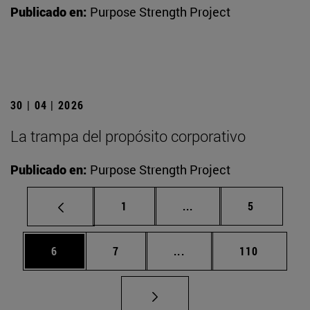
Publicado en:
Purpose Strength Project
30 | 04 | 2026
La trampa del propósito corporativo
Publicado en:
Purpose Strength Project
Página
Páginas intermedias U
Página
1
...
5
Página
Página
Páginas intermedias Use
Página
6
7
...
110