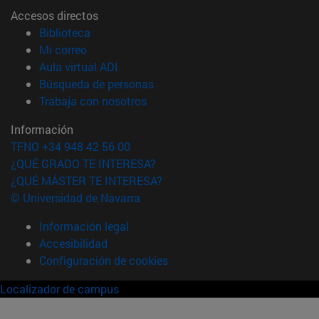
Accesos directos
(abre en nueva ventana)
Biblioteca
(abre en nueva ventana)
Mi correo
(abre en nueva ventana)
Aula virtual ADI
(abre en nueva ventana)
Búsqueda de personas
(abre en nueva ventana)
Trabaja con nosotros
Información
TFNO +34 948 42 56 00
¿QUÉ GRADO TE INTERESA?
¿QUÉ MÁSTER TE INTERESA?
© Universidad de Navarra
Información legal
Accesibilidad
Configuración de cookies
Localizador de campus