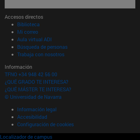
Accesos directos
(abre en nueva ventana)
Biblioteca
(abre en nueva ventana)
Mi correo
(abre en nueva ventana)
Aula virtual ADI
(abre en nueva ventana)
Búsqueda de personas
(abre en nueva ventana)
Trabaja con nosotros
Información
TFNO +34 948 42 56 00
¿QUÉ GRADO TE INTERESA?
¿QUÉ MÁSTER TE INTERESA?
© Universidad de Navarra
Información legal
Accesibilidad
Configuración de cookies
Localizador de campus