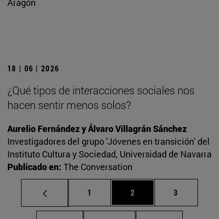
Aragón
18 | 06 | 2026
¿Qué tipos de interacciones sociales nos
hacen sentir menos solos?
Aurelio Fernández y Álvaro Villagrán Sánchez
Investigadores del grupo 'Jóvenes en transición' del
Instituto Cultura y Sociedad, Universidad de Navarra
Publicado en:
The Conversation
Página
Página
Página
1
2
3