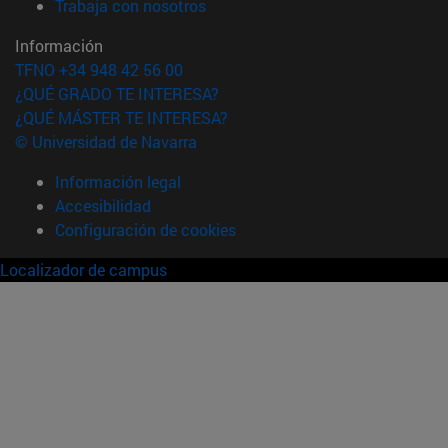
(abre en nueva ventana)
Trabaja con nosotros
Información
TFNO +34 948 42 56 00
¿QUÉ GRADO TE INTERESA?
¿QUÉ MÁSTER TE INTERESA?
© Universidad de Navarra
Información legal
Accesibilidad
Configuración de cookies
Localizador de campus