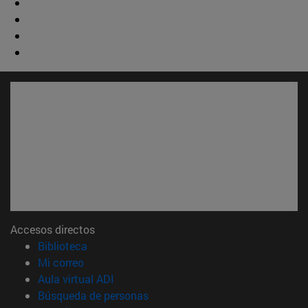
Accesos directos
(abre en nueva ventana)
Biblioteca
(abre en nueva ventana)
Mi correo
(abre en nueva ventana)
Aula virtual ADI
(abre en nueva ventana)
Búsqueda de personas