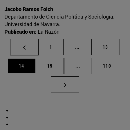
Jacobo Ramos Folch
Departamento de Ciencia Política y Sociología.
Universidad de Navarra.
Publicado en:
La Razón
Página
Páginas intermedias Us
Página
1
...
13
Página
Página
Páginas intermedias U
Página
14
15
...
110