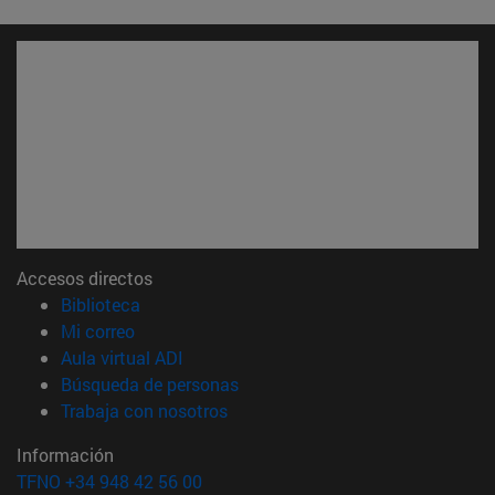
Accesos directos
(abre en nueva ventana)
Biblioteca
(abre en nueva ventana)
Mi correo
(abre en nueva ventana)
Aula virtual ADI
(abre en nueva ventana)
Búsqueda de personas
(abre en nueva ventana)
Trabaja con nosotros
Información
TFNO +34 948 42 56 00