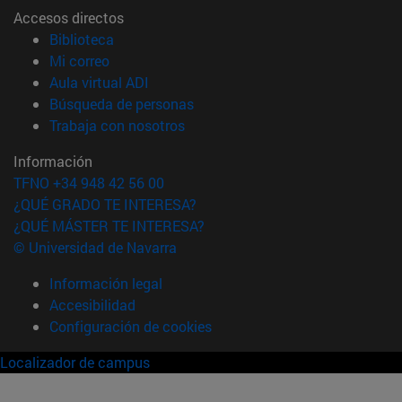
Accesos directos
(abre en nueva ventana)
Biblioteca
(abre en nueva ventana)
Mi correo
(abre en nueva ventana)
Aula virtual ADI
(abre en nueva ventana)
Búsqueda de personas
(abre en nueva ventana)
Trabaja con nosotros
Información
TFNO +34 948 42 56 00
¿QUÉ GRADO TE INTERESA?
¿QUÉ MÁSTER TE INTERESA?
© Universidad de Navarra
Información legal
Accesibilidad
Configuración de cookies
Localizador de campus