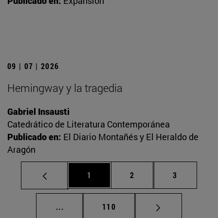
Publicado en:
Expansión
09 | 07 | 2026
Hemingway y la tragedia
Gabriel Insausti
Catedrático de Literatura Contemporánea
Publicado en:
El Diario Montañés y El Heraldo de
Aragón
Página
Página
Página
1
2
3
Páginas intermedias Use TAB para desplaz
Página
...
110