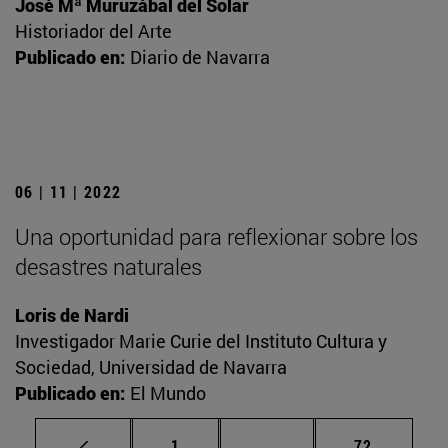
José Mª Muruzábal del Solar
Historiador del Arte
Publicado en:
Diario de Navarra
06 | 11 | 2022
Una oportunidad para reflexionar sobre los
desastres naturales
Loris de Nardi
Investigador Marie Curie del Instituto Cultura y
Sociedad, Universidad de Navarra
Publicado en:
El Mundo
Página
Páginas intermedias Us
Página
1
...
72