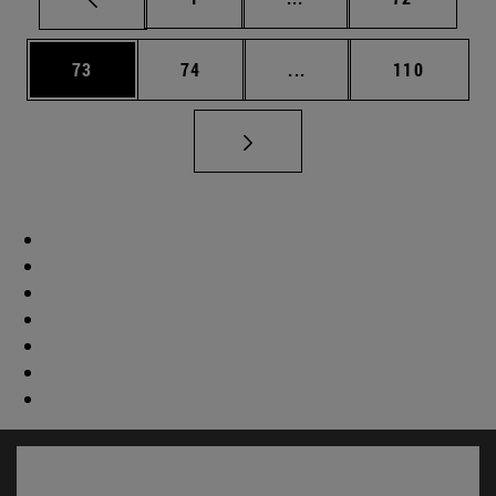
Página
Página
Páginas intermedias U
Página
73
74
...
110