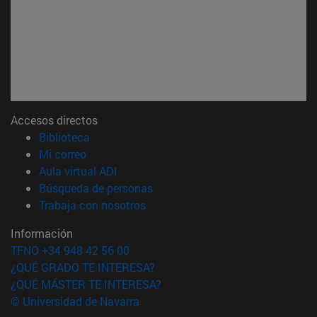
Accesos directos
(abre en nueva ventana)
Biblioteca
(abre en nueva ventana)
Mi correo
(abre en nueva ventana)
Aula virtual ADI
(abre en nueva ventana)
Búsqueda de personas
(abre en nueva ventana)
Trabaja con nosotros
Información
TFNO +34 948 42 56 00
¿QUÉ GRADO TE INTERESA?
¿QUÉ MÁSTER TE INTERESA?
© Universidad de Navarra