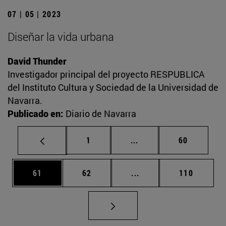
07 | 05 | 2023
Diseñar la vida urbana
David Thunder
Investigador principal del proyecto RESPUBLICA
del Instituto Cultura y Sociedad de la Universidad de
Navarra.
Publicado en:
Diario de Navarra
Página
Páginas intermedias Us
Página
1
...
60
Página
Página
Páginas intermedias U
Página
61
62
...
110