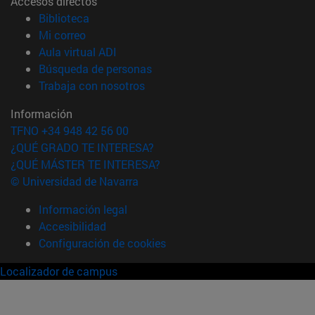
Accesos directos
(abre en nueva ventana)
Biblioteca
(abre en nueva ventana)
Mi correo
(abre en nueva ventana)
Aula virtual ADI
(abre en nueva ventana)
Búsqueda de personas
(abre en nueva ventana)
Trabaja con nosotros
Información
TFNO +34 948 42 56 00
¿QUÉ GRADO TE INTERESA?
¿QUÉ MÁSTER TE INTERESA?
© Universidad de Navarra
Información legal
Accesibilidad
Configuración de cookies
Localizador de campus