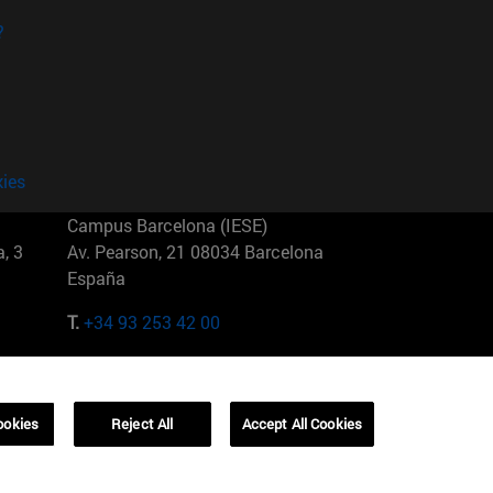
?
kies
Campus Barcelona (IESE)
, 3
Av. Pearson, 21 08034 Barcelona
España
T.
+34 93 253 42 00
Campus Sao Paulo (IESE)
5
Rua Martiniano de Carvalho, 573
01321001 Bela Vista Brasil
ookies
Reject All
Accept All Cookies
T.
+55 11 3177-8300