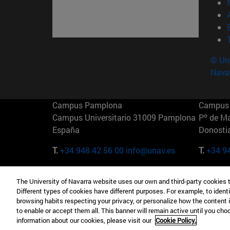
© Uni
Nava
Campus Pamplona
Campus 
Campus Universitario 31009 Pamplona
Pº de M
España
Donosti
T.
+34 948 42 56 00
info@unav.es
T.
+34 9
Campus Madrid (IESE)
Campus 
The University of Navarra website uses our own and third-party cookies 
Camino del Cerro Águila 3 28023
165 W 5
Different types of cookies have different purposes. For example, to identi
Madrid España
EE.UU
browsing habits respecting your privacy, or personalize how the content 
to enable or accept them all. This banner will remain active until you ch
T.
+34 912 11 30 00
T.
+1 64
information about our cookies, please visit our
Cookie Policy.