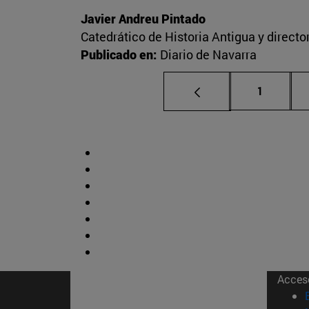
Javier Andreu Pintado
Catedrático de Historia Antigua y direct
Publicado en:
Diario de Navarra
Página
1
Acces