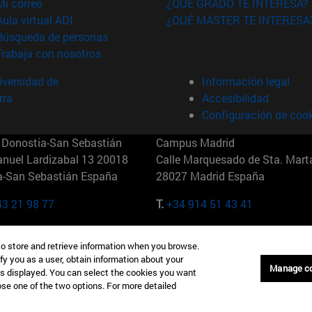
(abre en nueva ventana)
Mi correo
¿QUÉ GRADO TE INTERESA?
(abre en nueva ventana)
Aula virtual ADI
¿QUÉ MÁSTER TE INTERESA
(abre en nueva ventana)
Búsqueda de personas
(abre en nueva ventana)
Trabaja con nosotros
versidad de
Información legal
rra
Accesibilidad
Configuración de coo
Donostia-San Sebastián
Campus Madrid
anuel Lardizabal 13 20018
Calle Marquesado de Sta. Marta
a-San Sebastián España
28027 Madrid España
43 21 98 77
T.
+34 914 51 43 41
Nueva York (IESE)
Campus Munich (IESE)
to store and retrieve information when you browse.
7th St 10019-2201 Nueva York
Maria-Theresia-Straße 15 8167
fy you as a user, obtain information about your
Múnich Alemania
Manage c
is displayed. You can select the cookies you want
oose one of the two options. For more detailed
6 346 8850
T.
+49 89 24209790