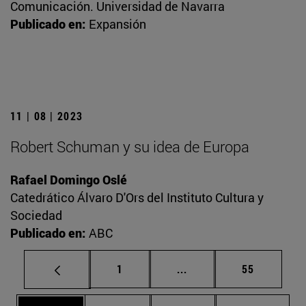
Comunicación. Universidad de Navarra
Publicado en:
Expansión
11 | 08 | 2023
Robert Schuman y su idea de Europa
Rafael Domingo Oslé
Catedrático Álvaro D'Ors del Instituto Cultura y
Sociedad
Publicado en:
ABC
Página
Páginas intermedias Us
Página
1
...
55