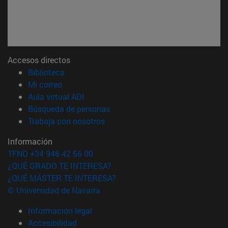
Accesos directos
(abre en nueva ventana)
Biblioteca
(abre en nueva ventana)
Mi correo
(abre en nueva ventana)
Aula virtual ADI
(abre en nueva ventana)
Búsqueda de personas
(abre en nueva ventana)
Trabaja con nosotros
Información
TFNO +34 948 42 56 00
¿QUÉ GRADO TE INTERESA?
¿QUÉ MÁSTER TE INTERESA?
© Universidad de Navarra
Información legal
Accesibilidad