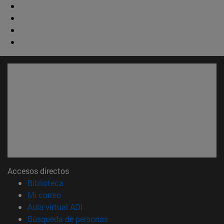
Accesos directos
(abre en nueva ventana)
Biblioteca
(abre en nueva ventana)
Mi correo
(abre en nueva ventana)
Aula virtual ADI
(abre en nueva ventana)
Búsqueda de personas