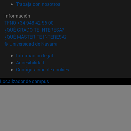
(abre en nueva ventana)
Trabaja con nosotros
Información
TFNO +34 948 42 56 00
¿QUÉ GRADO TE INTERESA?
¿QUÉ MÁSTER TE INTERESA?
© Universidad de Navarra
Información legal
Accesibilidad
Configuración de cookies
Localizador de campus