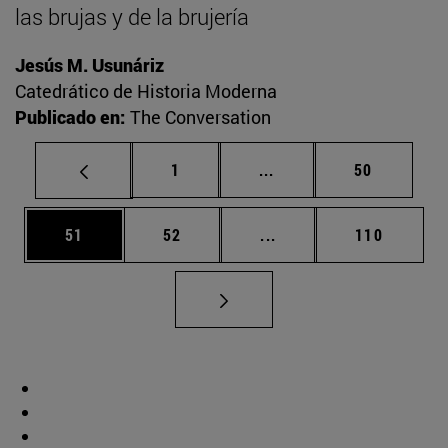
las brujas y de la brujería
Jesús M. Usunáriz
Catedrático de Historia Moderna
Publicado en:
The Conversation
Página
Páginas intermedias Us
Página
1
...
50
Página
Página
Páginas intermedias U
Página
51
52
...
110