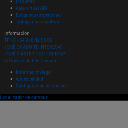
(abre en nueva ventana)
Mi correo
(abre en nueva ventana)
Aula virtual ADI
(abre en nueva ventana)
Búsqueda de personas
(abre en nueva ventana)
Trabaja con nosotros
Información
TFNO +34 948 42 56 00
¿QUÉ GRADO TE INTERESA?
¿QUÉ MÁSTER TE INTERESA?
© Universidad de Navarra
Información legal
Accesibilidad
Configuración de cookies
Localizador de campus