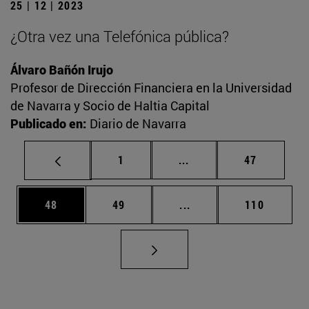
25 | 12 | 2023
¿Otra vez una Telefónica pública?
Álvaro Bañón Irujo
Profesor de Dirección Financiera en la Universidad
de Navarra y Socio de Haltia Capital
Publicado en:
Diario de Navarra
Página
Páginas intermedias Us
Página
1
...
47
Página
Página
Páginas intermedias U
Página
48
49
...
110