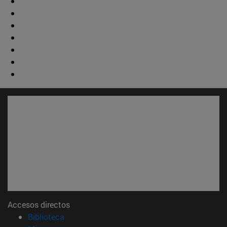
Accesos directos
(abre en nueva ventana)
Biblioteca