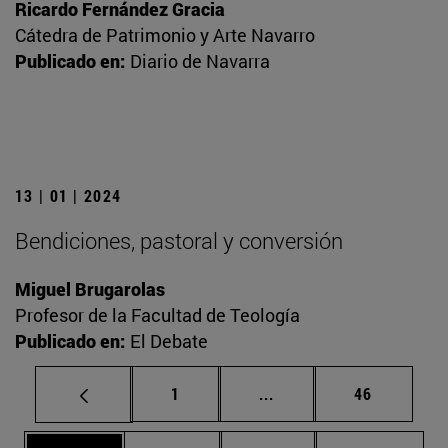
Ricardo Fernández Gracia
Cátedra de Patrimonio y Arte Navarro
Publicado en:
Diario de Navarra
13 | 01 | 2024
Bendiciones, pastoral y conversión
Miguel Brugarolas
Profesor de la Facultad de Teología
Publicado en:
El Debate
Página
Páginas intermedias Us
Página
1
...
46