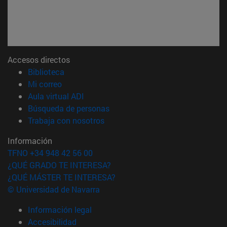
Accesos directos
(abre en nueva ventana)
Biblioteca
(abre en nueva ventana)
Mi correo
(abre en nueva ventana)
Aula virtual ADI
(abre en nueva ventana)
Búsqueda de personas
(abre en nueva ventana)
Trabaja con nosotros
Información
TFNO +34 948 42 56 00
¿QUÉ GRADO TE INTERESA?
¿QUÉ MÁSTER TE INTERESA?
© Universidad de Navarra
Información legal
Accesibilidad