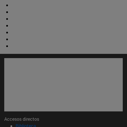
Accesos directos
(abre en nueva ventana)
Biblioteca