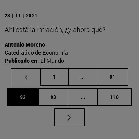
23 | 11 | 2021
Ahí está la inflación, ¿y ahora qué?
Antonio Moreno
Catedrático de Economía
Publicado en:
El Mundo
Página
Páginas intermedias Us
Página
1
...
91
Página
Página
Páginas intermedias U
Página
92
93
...
110