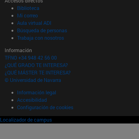
Accesos directos
(abre en nueva ventana)
Biblioteca
(abre en nueva ventana)
Mi correo
(abre en nueva ventana)
Aula virtual ADI
(abre en nueva ventana)
Búsqueda de personas
(abre en nueva ventana)
Trabaja con nosotros
Información
TFNO +34 948 42 56 00
¿QUÉ GRADO TE INTERESA?
¿QUÉ MÁSTER TE INTERESA?
© Universidad de Navarra
Información legal
Accesibilidad
Configuración de cookies
Localizador de campus