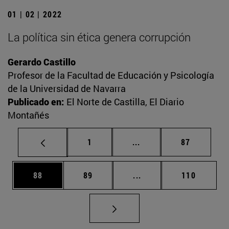
01 | 02 | 2022
La política sin ética genera corrupción
Gerardo Castillo
Profesor de la Facultad de Educación y Psicología
de la Universidad de Navarra
Publicado en:
El Norte de Castilla, El Diario
Montañés
Página
Páginas intermedias Us
Página
1
...
87
Página
Página
Páginas intermedias U
Página
88
89
...
110